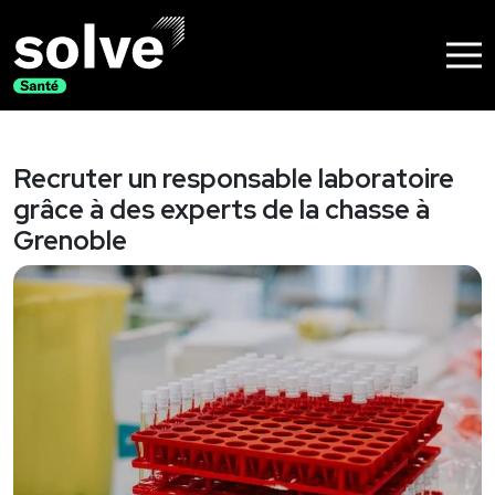
Nos solutions
Recrutement
Recruter un responsable laboratoire
Accompagnement de dirigeants
grâce à des experts de la chasse à
Nos métiers
Grenoble
Médical
Dentaire
Médecine
Pharmacie
Paramédical
Appareillage et assistance