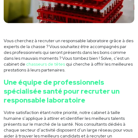
Cadre de santé
Réeducation
Soin
Vous cherchez à
recruter un responsable laboratoire
grâce à des
experts de la chasse ? Vous souhaitez être accompagnés par
Life sciences
des professionnels qui seront présents dans les bons comme
dans les mauvais moments ? Vous tombez bien ! Solve, c’est un
Pourquoi Solve
cabinet de
chasseurs de têtes
qui cherche à offrir les meilleures
prestations à leurs partenaires.
A propos
Une équipe de professionnels
Nos clients
spécialisée santé pour
recruter un
Offres d’emploi
responsable laboratoire
Actualités
Votre satisfaction étant notre priorité, notre cabinet à taille
humaine
s’applique à
attirer et identifier les meilleurs talents
Contact
présents sur le marché de la santé. Nos consultants dédiés à
chaque secteur d’activité disposent d’un large réseau pour vous
aider à trouver les meilleurs candidats et à
recruter un