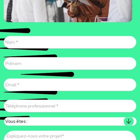
Nom
*
Prénom
E-
mail
*
Téléphone
professionnel
*
Vous
êtes
Message
*